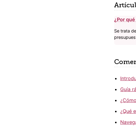
Artícu
¿Por qué 
Se trata d
presupuest
Comen
Introd
Guía r
¿Cómo 
¿Qué e
Navega