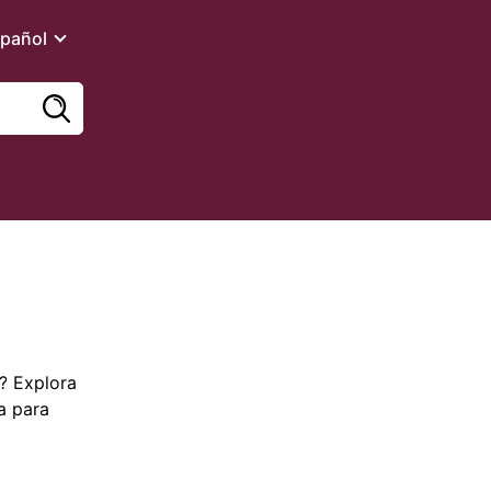
pañol
a? Explora
a para