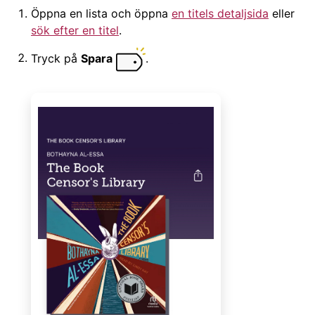
Öppna en lista och öppna
en titels detaljsida
eller
sök efter en titel
.
Tryck på
Spara
.