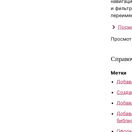
навигаци
и фильтр
переимен
Посмо
Просмотр
Справо
Метки
Добав
Созда
Добавл
Добав
библи
Оформ