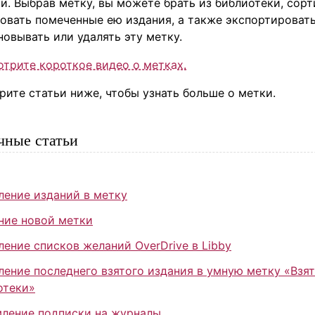
и. Выбрав метку, вы можете брать из библиотеки, сор
овать помеченные ею издания, а также экспортировать
овывать или удалять эту метку.
трите короткое видео о метках.
ите статьи ниже, чтобы узнать больше о
метки
.
чные статьи
ление изданий в метку
ние новой метки
ение списков желаний OverDrive в Libby
ление последнего взятого издания в умную метку «Взят
отеки»
ление подписки на журналы