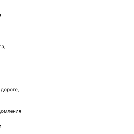
и
та,
 дороге,
домления
и