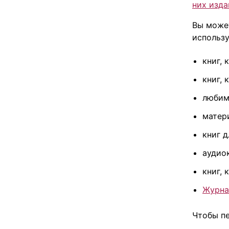
них изда
Вы может
использу
книг, 
книг, 
любим
матер
книг д
аудио
книг, 
Журна
Чтобы п