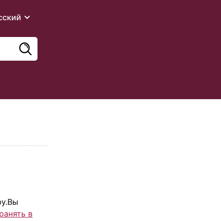
сский
by.Вы
ранять в