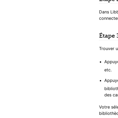
Dans Libb
connecter
Étape 
Trouver u
Appuy
etc.
Appuy
bibliot
des ca
Votre sél
bibliothè