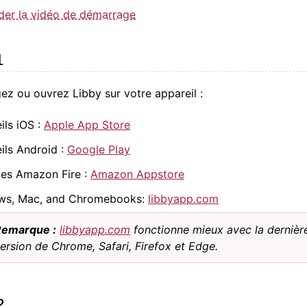
der la vidéo de démarrage
1
ez ou ouvrez Libby sur votre appareil :
ils iOS :
Apple App Store
ils Android :
Google Play
tes Amazon Fire :
Amazon Appstore
ws, Mac, and Chromebooks:
libbyapp.com
Remarque :
libbyapp.com
fonctionne mieux avec la dernièr
ersion de Chrome, Safari, Firefox et Edge.
2