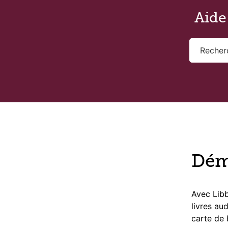
Passer au contenu principal
Aide
Dém
Avec Libb
livres au
carte de 