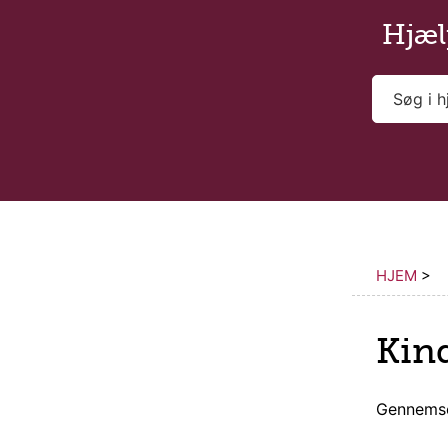
Gå til hovedindholdet
Hjæl
HJEM
>
Kin
Gennemse 