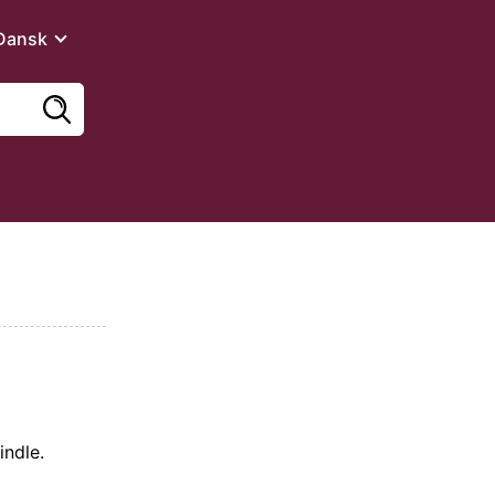
Dansk
indle
.